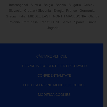
Internaţional
Austria
Belgia
Bosnia
Bulgaria
Cehia /
Slovacia
Croația / Slovenia
Elveţia
France
Germania
Grecia
Italia
MIDDLE EAST
NORTH MACEDONIA
Olanda
Polonia
Portugalia
Regatul Unit
Serbia
Spania
Turcia
Ungaria
CĂUTARE VEHICUL
DESPRE IVECO CERTIFIED PRE-OWNED
CONFIDENȚIALITATE
POLITICA PRIVIND MODULELE COOKIE
MODIFICĂ COOKIES