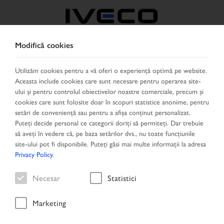
Modifică cookies
ROMÂNIA
Utilizăm cookies pentru a vă oferi o experiență optimă pe website.
Aceasta include cookies care sunt necesare pentru operarea site-
SELECTEAZĂ ŢARA
SCHIMBĂ LIMBA
ului și pentru controlul obiectivelor noastre comerciale, precum și
cookies care sunt folosite doar în scopuri statistice anonime, pentru
Toggle
setări de conveniență sau pentru a afișa conținut personalizat.
MENU
navigation
Puteți decide personal ce categorii doriți să permiteți. Dar trebuie
să aveți în vedere că, pe baza setărilor dvs., nu toate funcțiunile
site-ului pot fi disponibile. Puteți găsi mai multe informații la adresa
Privacy Policy
.
Vehicule
Necesar
Statistici
Marketing
Acasă
Căutare vehicul
Rezultatele căutării
Vehicule