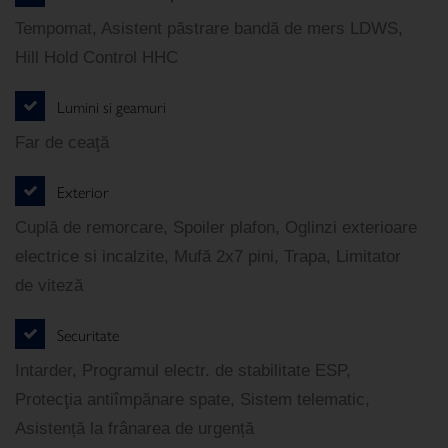
Tempomat, Asistent păstrare bandă de mers LDWS,
Hill Hold Control HHC
Lumini si geamuri
Far de ceaţă
Exterior
Cuplă de remorcare, Spoiler plafon, Oglinzi exterioare
electrice si incalzite, Mufă 2x7 pini, Trapa, Limitator
de viteză
Securitate
Intarder, Programul electr. de stabilitate ESP,
Protecţia antiîmpănare spate, Sistem telematic,
Asistență la frânarea de urgență