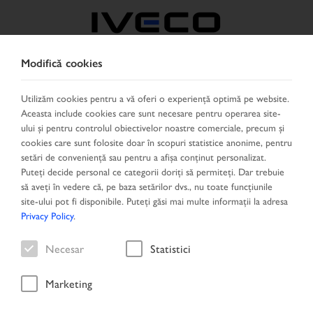
Modifică cookies
ROMÂNIA
Utilizăm cookies pentru a vă oferi o experiență optimă pe website.
Aceasta include cookies care sunt necesare pentru operarea site-
SELECTEAZĂ ŢARA
SCHIMBĂ LIMBA
ului și pentru controlul obiectivelor noastre comerciale, precum și
cookies care sunt folosite doar în scopuri statistice anonime, pentru
Toggle
setări de conveniență sau pentru a afișa conținut personalizat.
MENU
navigation
Puteți decide personal ce categorii doriți să permiteți. Dar trebuie
să aveți în vedere că, pe baza setărilor dvs., nu toate funcțiunile
site-ului pot fi disponibile. Puteți găsi mai multe informații la adresa
Privacy Policy
.
Vehicule
Necesar
Statistici
Marketing
Acasă
Căutare vehicul
Rezultatele căutării
Vehicule