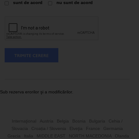
sunt de acord
nu sunt de acord
TRIMITE CERERE
Sub rezerva erorilor şi a modificărilor.
Internaţional
Austria
Belgia
Bosnia
Bulgaria
Cehia /
Slovacia
Croația / Slovenia
Elveţia
France
Germania
Grecia
Italia
MIDDLE EAST
NORTH MACEDONIA
Olanda