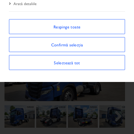
Arată detaliile
Respinge toate
Confirmă selecția
Selectează tot
Previous
Next
Next