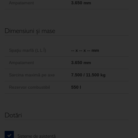
Ampatament
3.650 mm
Dimensiuni şi mase
Spaţiu marfă (L L Î)
-- x -- x -- mm
Ampatament
3.650 mm
Sarcina maximă pe axe
7.500 / 11.500 kg
Rezervor combustibil
550 l
Dotări
Sisteme de asistenţă