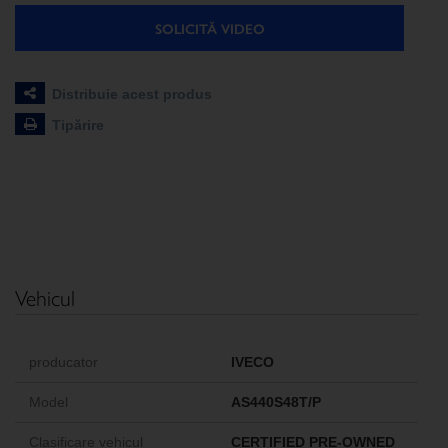
SOLICITĂ VIDEO
Distribuie acest produs
Tipărire
Vehicul
producator
IVECO
Model
AS440S48T/P
Clasificare vehicul
CERTIFIED PRE-OWNED