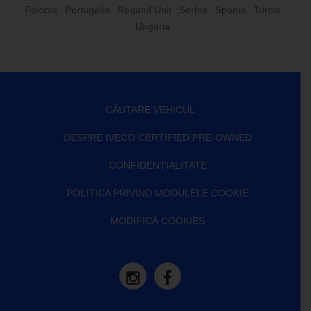
Polonia
Portugalia
Regatul Unit
Serbia
Spania
Turcia
Ungaria
CĂUTARE VEHICUL
DESPRE IVECO CERTIFIED PRE-OWNED
CONFIDENȚIALITATE
POLITICA PRIVIND MODULELE COOKIE
MODIFICĂ COOKIES