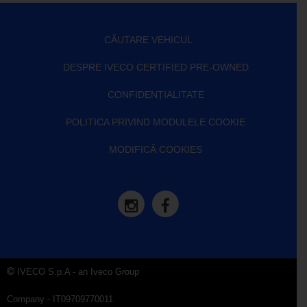
CĂUTARE VEHICUL
DESPRE IVECO CERTIFIED PRE-OWNED
CONFIDENȚIALITATE
POLITICA PRIVIND MODULELE COOKIE
MODIFICĂ COOKIES
IVECO S.p.A - an Iveco Group
Company - IT09709770011