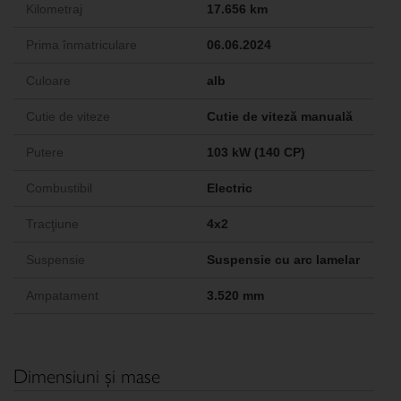
Kilometraj
17.656 km
Prima înmatriculare
06.06.2024
Culoare
alb
Cutie de viteze
Cutie de viteză manuală
Putere
103 kW (140 CP)
Combustibil
Electric
Tracţiune
4x2
Suspensie
Suspensie cu arc lamelar
Ampatament
3.520 mm
Dimensiuni şi mase