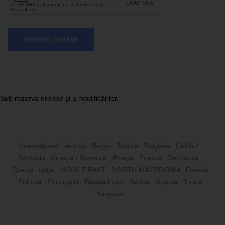
TRIMITE CERERE
Sub rezerva erorilor şi a modificărilor.
Internaţional
Austria
Belgia
Bosnia
Bulgaria
Cehia /
Slovacia
Croația / Slovenia
Elveţia
France
Germania
Grecia
Italia
MIDDLE EAST
NORTH MACEDONIA
Olanda
Polonia
Portugalia
Regatul Unit
Serbia
Spania
Turcia
Ungaria