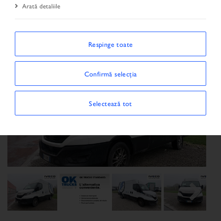
Arată detaliile
Respinge toate
Confirmă selecția
Selectează tot
Previous
Next
Next