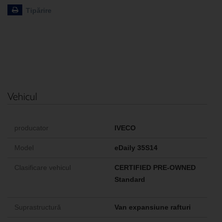
Tipărire
Vehicul
producator
IVECO
Model
eDaily 35S14
Clasificare vehicul
CERTIFIED PRE-OWNED
Standard
Suprastructură
Van expansiune rafturi