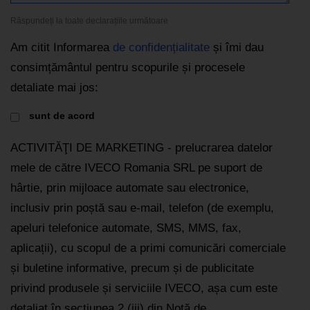
Răspundeți la toate declarațiile următoare
Am citit Informarea
de confidențialitate
și îmi dau
consimțământul pentru scopurile și procesele
detaliate mai jos:
sunt de acord
ACTIVITĂŢI DE MARKETING - prelucrarea datelor
mele de către IVECO Romania SRL pe suport de
hârtie, prin mijloace automate sau electronice,
inclusiv prin poștă sau e-mail, telefon (de exemplu,
apeluri telefonice automate, SMS, MMS, fax,
aplicații), cu scopul de a primi comunicări comerciale
și buletine informative, precum și de publicitate
privind produsele și serviciile IVECO, așa cum este
detaliat în secțiunea 2 (iii) din Notă de