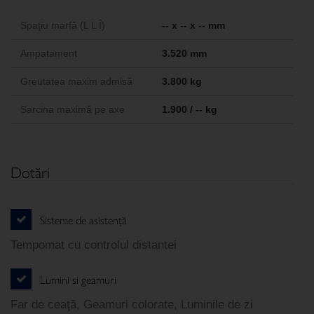
Spaţiu marfă (L L Î)
-- x -- x -- mm
Ampatament
3.520 mm
Greutatea maxim admisă
3.800 kg
Sarcina maximă pe axe
1.900 / -- kg
Dotări
Sisteme de asistenţă
Tempomat cu controlul distantei
Lumini si geamuri
Far de ceaţă, Geamuri colorate, Luminile de zi