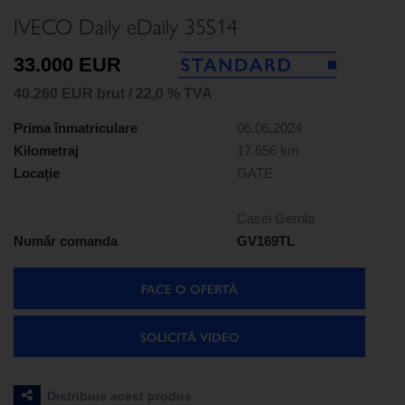
IVECO Daily eDaily 35S14
33.000 EUR
40.260 EUR brut / 22,0 % TVA
Prima înmatriculare
06.06.2024
Kilometraj
17.656 km
Locaţie
GATE
Casei Gerola
Număr comanda
GV169TL
FACE O OFERTĂ
SOLICITĂ VIDEO
Distribuie acest produs