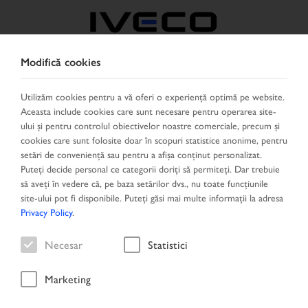
Modifică cookies
ROMÂNIA
Utilizăm cookies pentru a vă oferi o experiență optimă pe website.
Aceasta include cookies care sunt necesare pentru operarea site-
SELECTEAZĂ ŢARA
SCHIMBĂ LIMBA
ului și pentru controlul obiectivelor noastre comerciale, precum și
cookies care sunt folosite doar în scopuri statistice anonime, pentru
Toggle
setări de conveniență sau pentru a afișa conținut personalizat.
MENU
navigation
Puteți decide personal ce categorii doriți să permiteți. Dar trebuie
să aveți în vedere că, pe baza setărilor dvs., nu toate funcțiunile
site-ului pot fi disponibile. Puteți găsi mai multe informații la adresa
Privacy Policy
.
Vehicule
Necesar
Statistici
Marketing
Acasă
Oferte speciale
Vehicule