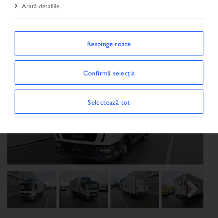
Arată detaliile
Respinge toate
Confirmă selecția
Selectează tot
Previous
Next
Next