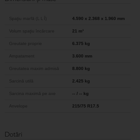
Spaţiu marfă (L L Î)
4.590 x 2.368 x 1.960 mm
Volum spaţiu încărcare
21 m³
Greutate proprie
6.375 kg
Ampatament
3.600 mm
Greutatea maxim admisă
8.800 kg
Sarcină utilă
2.425 kg
Sarcina maximă pe axe
-- / -- kg
Anvelope
215/75 R17.5
Dotări