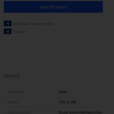
SOLICITĂ VIDEO
Distribuie acest produs
Tipărire
Vehicul
producator
MAN
Model
TGL 8.180
Suprastructură
Dubă izotermă/frigorifică