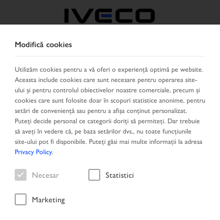
Modifică cookies
ROMÂNIA
Utilizăm cookies pentru a vă oferi o experiență optimă pe website.
Aceasta include cookies care sunt necesare pentru operarea site-
SELECTEAZĂ ŢARA
SCHIMBĂ LIMBA
ului și pentru controlul obiectivelor noastre comerciale, precum și
cookies care sunt folosite doar în scopuri statistice anonime, pentru
Toggle
setări de conveniență sau pentru a afișa conținut personalizat.
MENU
navigation
Puteți decide personal ce categorii doriți să permiteți. Dar trebuie
să aveți în vedere că, pe baza setărilor dvs., nu toate funcțiunile
site-ului pot fi disponibile. Puteți găsi mai multe informații la adresa
Privacy Policy
.
Vehicule
Necesar
Statistici
Marketing
Acasă
Noi introduse
Vehicule