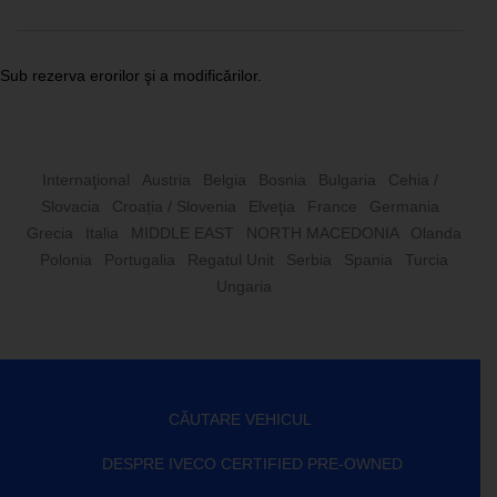
Sub rezerva erorilor şi a modificărilor.
Internaţional
Austria
Belgia
Bosnia
Bulgaria
Cehia /
Slovacia
Croația / Slovenia
Elveţia
France
Germania
Grecia
Italia
MIDDLE EAST
NORTH MACEDONIA
Olanda
Polonia
Portugalia
Regatul Unit
Serbia
Spania
Turcia
Ungaria
CĂUTARE VEHICUL
DESPRE IVECO CERTIFIED PRE-OWNED