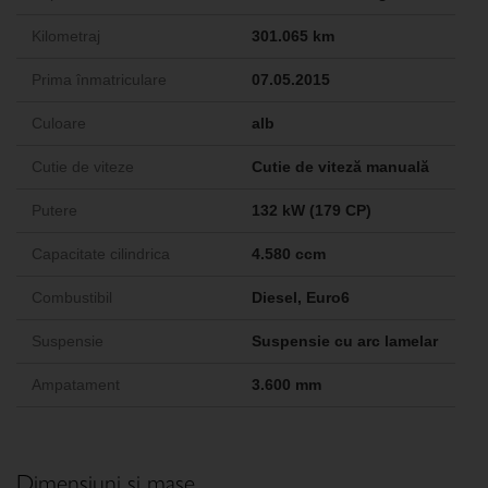
Kilometraj
301.065 km
Prima înmatriculare
07.05.2015
Culoare
alb
Cutie de viteze
Cutie de viteză manuală
Putere
132 kW (179 CP)
Capacitate cilindrica
4.580 ccm
Combustibil
Diesel, Euro6
Suspensie
Suspensie cu arc lamelar
Ampatament
3.600 mm
Dimensiuni şi mase