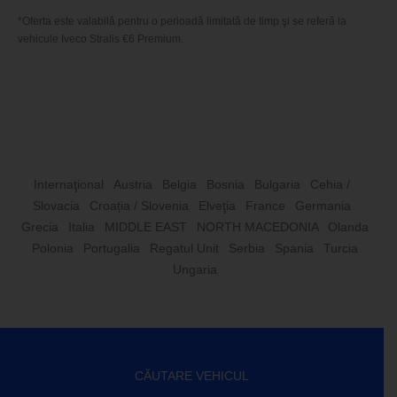
*Oferta este valabilă pentru o perioadă limitată de timp şi se referă la 
vehicule Iveco Stralis €6 Premium.
Internaţional
Austria
Belgia
Bosnia
Bulgaria
Cehia /
Slovacia
Croația / Slovenia
Elveţia
France
Germania
Grecia
Italia
MIDDLE EAST
NORTH MACEDONIA
Olanda
Polonia
Portugalia
Regatul Unit
Serbia
Spania
Turcia
Ungaria
CĂUTARE VEHICUL