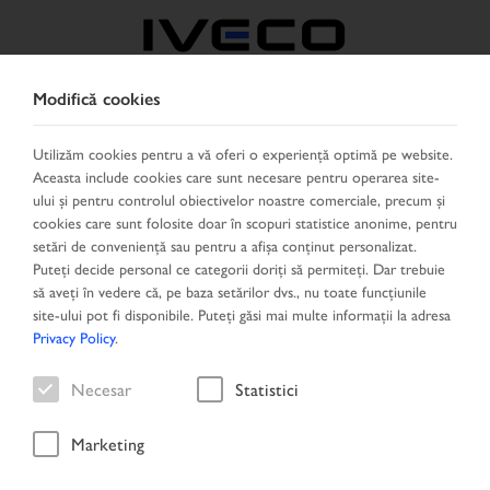
Modifică cookies
ROMÂNIA
Utilizăm cookies pentru a vă oferi o experiență optimă pe website.
Aceasta include cookies care sunt necesare pentru operarea site-
SELECTEAZĂ ŢARA
SCHIMBĂ LIMBA
ului și pentru controlul obiectivelor noastre comerciale, precum și
cookies care sunt folosite doar în scopuri statistice anonime, pentru
Toggle
setări de conveniență sau pentru a afișa conținut personalizat.
MENU
navigation
Puteți decide personal ce categorii doriți să permiteți. Dar trebuie
să aveți în vedere că, pe baza setărilor dvs., nu toate funcțiunile
site-ului pot fi disponibile. Puteți găsi mai multe informații la adresa
Privacy Policy
.
Necesar
Statistici
Marketing