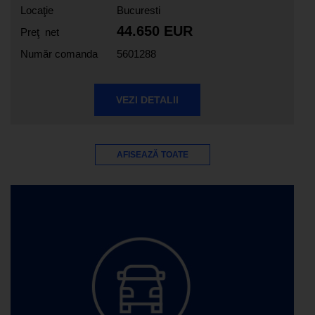
Locaţie
Bucuresti
44.650 EUR
Preţ net
Număr comanda
5601288
VEZI DETALII
AFISEAZĂ TOATE