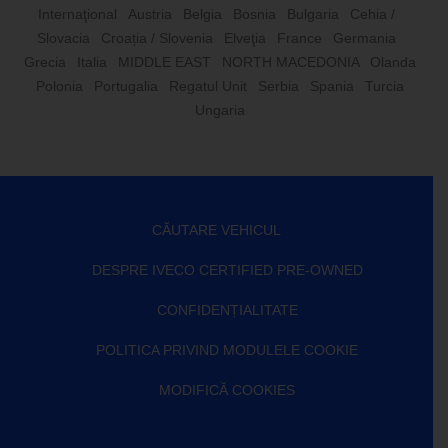
Internaţional
Austria
Belgia
Bosnia
Bulgaria
Cehia /
Slovacia
Croația / Slovenia
Elveţia
France
Germania
Grecia
Italia
MIDDLE EAST
NORTH MACEDONIA
Olanda
Polonia
Portugalia
Regatul Unit
Serbia
Spania
Turcia
Ungaria
CĂUTARE VEHICUL
DESPRE IVECO CERTIFIED PRE-OWNED
CONFIDENȚIALITATE
POLITICA PRIVIND MODULELE COOKIE
MODIFICĂ COOKIES