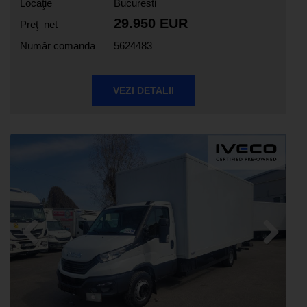
Locaţie
Bucuresti
29.950 EUR
Preţ net
Număr comanda
5624483
VEZI DETALII
Previous
Next