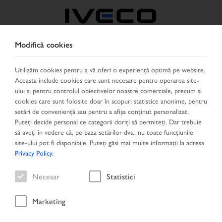
Modifică cookies
ROMÂNIA
Utilizăm cookies pentru a vă oferi o experiență optimă pe website.
Aceasta include cookies care sunt necesare pentru operarea site-
SELECTEAZĂ ŢARA
SCHIMBĂ LIMBA
ului și pentru controlul obiectivelor noastre comerciale, precum și
cookies care sunt folosite doar în scopuri statistice anonime, pentru
Toggle
setări de conveniență sau pentru a afișa conținut personalizat.
MENU
navigation
Puteți decide personal ce categorii doriți să permiteți. Dar trebuie
să aveți în vedere că, pe baza setărilor dvs., nu toate funcțiunile
site-ului pot fi disponibile. Puteți găsi mai multe informații la adresa
Privacy Policy
.
Necesar
Statistici
85
18
Marketing